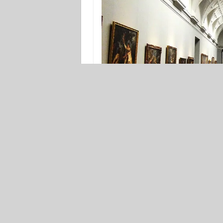
Blick in eine Ausstel
Die Einweihung des Museo del Prad
Real de Pintura y Escultura (Königlic
die Sammlung des Dreifaltigkeitsmuse
säkularisierten Kirchen und Klöstern a
Nach dem umfassenden Umbau des Lou
renoviert und erweitert werden. Der E