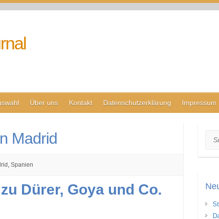
rnal
uswahl
Über uns
Kontakt
Datenschutzerklärung
Impressum
in Madrid
Suc
rid
,
Spanien
 zu Dürer, Goya und Co.
Neu
St
Da