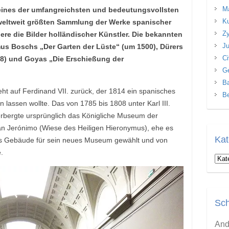
Ma
 eines der umfangreichsten und bedeutungsvollsten
Ku
weltweit größten Sammlung der Werke spanischer
Zy
re die Bilder holländischer Künstler. Die bekannten
Ju
us Boschs „Der Garten der Lüste“ (um 1500), Dürers
Ci
98) und Goyas „Die Erschießung der
Ge
Ba
t auf Ferdinand VII. zurück, der 1814 ein spanisches
Be
lassen wollte. Das von 1785 bis 1808 unter Karl III.
rbergte ursprünglich das Königliche Museum der
an Jerónimo (Wiese des Heiligen Hieronymus), ehe es
Kat
es Gebäude für sein neues Museum gewählt und von
.
Kate
Sch
And