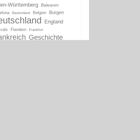
en-Württemberg
Balearen
Burgen
elona
Belgien
Baskenland
eutschland
England
ivals
Flandern
Frankfurt
ankreich
Geschichte
Jugendstil
Italien
mburg
Kirchen
Katalonien
lien
tien
unstsammlungen
Madrid
on
Martin Luther
oderne Kunst
ernisme
Niederlande
Oberitalien
Ruinen
Portugal
s
Ruhrgebiet
Schlösser
hsen-Anhalt
Schottland
Spanien
eiz
Stockholm
Unesco-Welterbe
tgart
Wien
Österreich
ncia