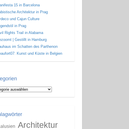
nifesta 15 in Barcelona
bistische Architektur in Prag
deco und Cajun Culture
gendstil in Prag
vil Rights Trail in Alabama
zoomt | Gestillt in Hamburg
uhaus im Schatten des Parthenon
aufort07: Kunst und Küste in Belgien
egorien
gorien
lagwörter
Architektur
alusien