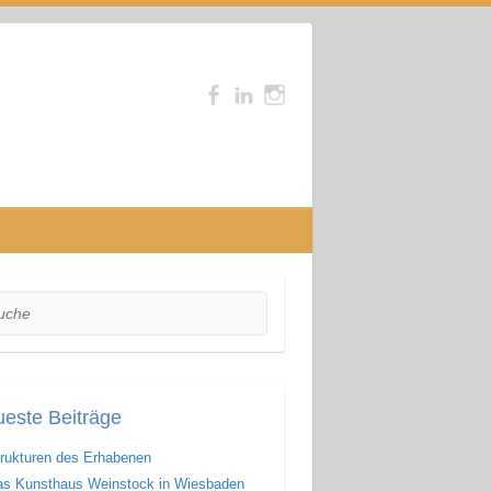
he
este Beiträge
rukturen des Erhabenen
s Kunsthaus Weinstock in Wiesbaden