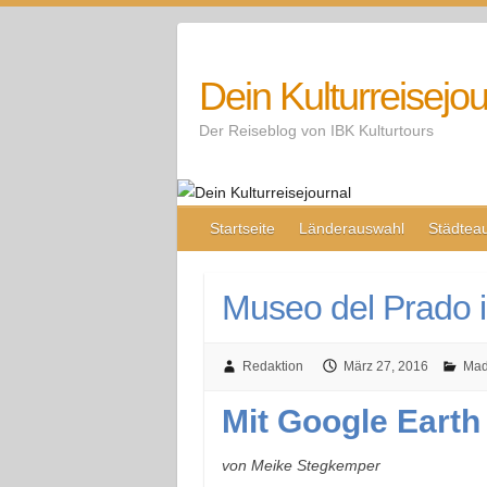
Skip
to
content
Dein Kulturreisejou
Der Reiseblog von IBK Kulturtours
Startseite
Länderauswahl
Städtea
Museo del Prado 
Redaktion
März 27, 2016
Mad
Mit Google Earth
von Meike Stegkemper