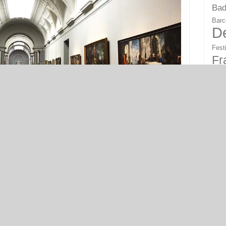
Bad
Barc
D
Fest
Fr
Ha
Kasti
Kroa
K
Lond
M
lungshalle des Prado © FouPic, CC BY 2.0
o fand am 19. November 1819 unter dem Namen Museo
Mod
hes Museum für Kultur und Bildhauerei) statt. 1872 kam
Pari
ums (Museo de la Trinidad), das Werke der
Sac
ufbewahrte, hinzu.
Schw
vres ab 1989, sollte auch das Museo del Prado
Stut
rweiterungsbau, der im Oktober 2007 eröffnet wurde,
Vale