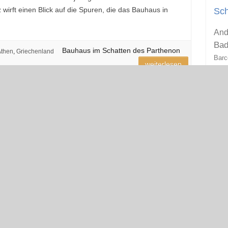
z wirft einen Blick auf die Spuren, die das Bauhaus in
Sch
And
Bad
Bauhaus im Schatten des Parthenon
then
,
Griechenland
Barc
weiterlesen
D
Fest
Fr
Ha
Kasti
Kroa
K
Lond
M
Mod
Pari
Sac