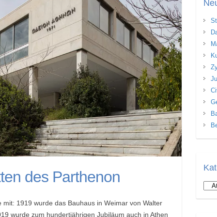
Neu
St
Da
Ma
Ku
Zy
Ju
Ci
Ge
Ba
Be
Kat
ten des Parthenon
Kate
e mit: 1919 wurde das Bauhaus in Weimar von Walter
019 wurde zum hundertjährigen Jubiläum auch in Athen