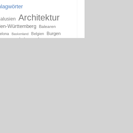
lagwörter
Architektur
alusien
en-Württemberg
Balearen
Burgen
elona
Belgien
Baskenland
eutschland
England
ivals
Flandern
Frankfurt
ankreich
Geschichte
Jugendstil
Italien
mburg
Kirchen
Katalonien
lien
tien
unstsammlungen
Madrid
on
Martin Luther
oderne Kunst
ernisme
Niederlande
Oberitalien
Ruinen
Portugal
s
Ruhrgebiet
Schlösser
hsen-Anhalt
Schottland