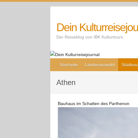
Skip
to
content
Dein Kulturreisejou
Der Reiseblog von IBK Kulturtours
Startseite
Länderauswahl
Städtea
Athen
Bauhaus im Schatten des Parthenon