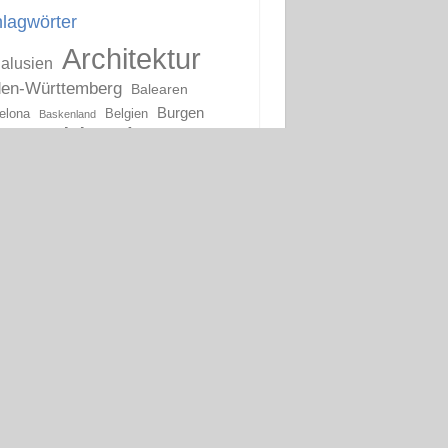
lagwörter
Architektur
alusien
en-Württemberg
Balearen
Burgen
elona
Belgien
Baskenland
eutschland
England
ivals
Flandern
Frankfurt
ankreich
Geschichte
Jugendstil
Italien
mburg
Kirchen
Katalonien
lien
tien
unstsammlungen
Madrid
on
Martin Luther
oderne Kunst
ernisme
Niederlande
Oberitalien
Ruinen
Portugal
s
Ruhrgebiet
Schlösser
hsen-Anhalt
Schottland