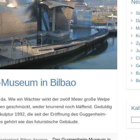
Neu
St
Da
Ma
Ku
Zy
Ju
Ci
Ge
Ba
Museum in Bilbao
Be
“ da. Wie ein Wächter wirkt der zwölf Meter große Welpe
en geschmückt, weder knurrend noch kläffend. Geduldig
Kat
Skulptur 1992, die seit der Eröffnung des Guggenheim-
Kate
 gehört wie das futuristische Gebäude.
Das Guggenheim-Museum in
Baskenland
,
Bilbao
,
Spanien