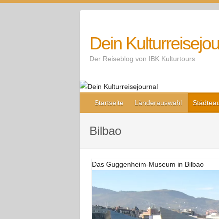
Skip
to
content
Dein Kulturreisejou
Der Reiseblog von IBK Kulturtours
Startseite
Länderauswahl
Städtea
Bilbao
Das Guggenheim-Museum in Bilbao