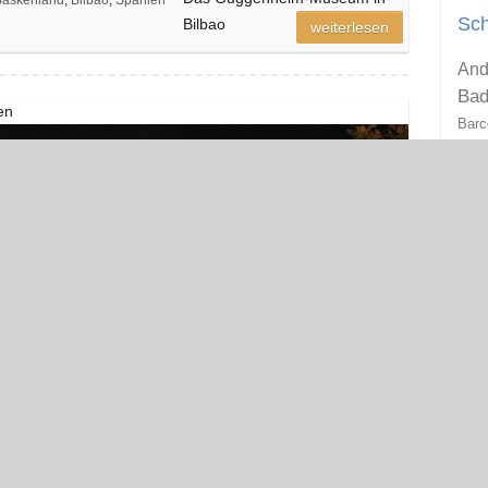
Sch
Bilbao
weiterlesen
And
Bad
en
Barc
D
Fest
Fr
Ha
Kasti
Kroa
K
Lond
M
Mod
Pari
Sac