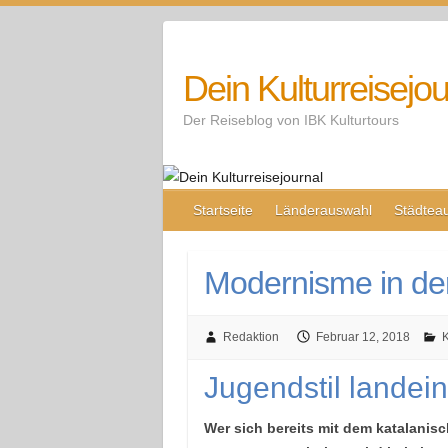
Skip
to
content
Dein Kulturreisejou
Der Reiseblog von IBK Kulturtours
Startseite
Länderauswahl
Städtea
Modernisme in der
Redaktion
Februar 12, 2018
K
Jugendstil landei
Wer sich bereits mit dem katalanis