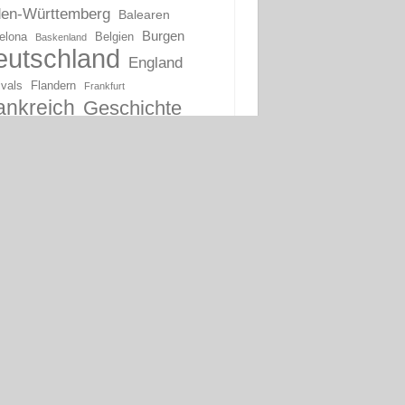
en-Württemberg
Balearen
Burgen
elona
Belgien
Baskenland
eutschland
England
ivals
Flandern
Frankfurt
ankreich
Geschichte
Jugendstil
Italien
mburg
Kirchen
Katalonien
lien
tien
unstsammlungen
Madrid
on
Martin Luther
oderne Kunst
ernisme
Niederlande
Oberitalien
Ruinen
Portugal
s
Ruhrgebiet
Schlösser
hsen-Anhalt
Schottland
Spanien
eiz
Stockholm
Unesco-Welterbe
tgart
Wien
Österreich
ncia