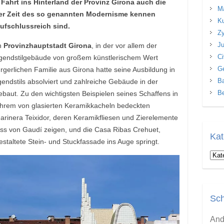
r Fahrt ins Hinterland der Provinz Girona auch die
Ma
er Zeit des so genannten Modernisme kennen
Ku
ufschlussreich sind.
Zy
Ju
en
Provinzhauptstadt Girona
, in der vor allem der
Ci
ugendstilgebäude von großem künstlerischem Wert
Ge
rgerlichen Familie aus Girona hatte seine Ausbildung in
Ba
ndstils absolviert und zahlreiche Gebäude in der
Be
baut. Zu den wichtigsten Beispielen seines Schaffens in
 ihrem von glasierten Keramikkacheln bedeckten
arinera Teixidor, deren Keramikfliesen und Zierelemente
uss von Gaudí zeigen, und die Casa Ribas Crehuet,
Kat
estaltete Stein- und Stuckfassade ins Auge springt.
Kate
Sch
And