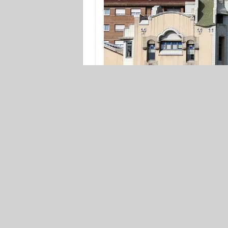
Die ehemalige Mehlfabrik Far
Die Route verläuft weiter am Ufer des 
Wasserkraftwerk Comtes de Bereng
des Modernisme entworfen wurde. In 
kann man mit dem jugendstilmäßig u
Gebäude von Rafael Masó bewundern