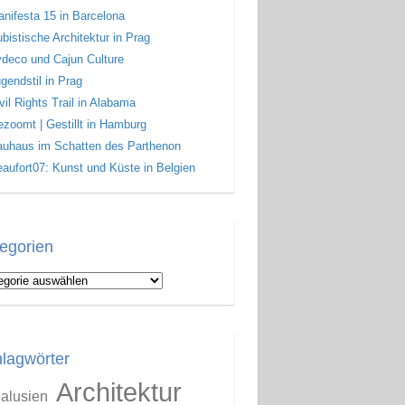
nifesta 15 in Barcelona
bistische Architektur in Prag
deco und Cajun Culture
gendstil in Prag
vil Rights Trail in Alabama
zoomt | Gestillt in Hamburg
uhaus im Schatten des Parthenon
aufort07: Kunst und Küste in Belgien
egorien
gorien
lagwörter
Architektur
alusien