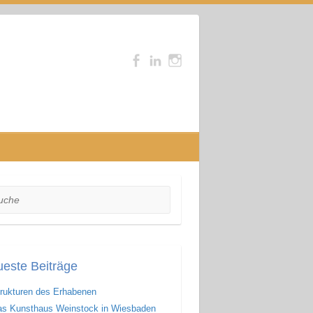
he
este Beiträge
rukturen des Erhabenen
s Kunsthaus Weinstock in Wiesbaden