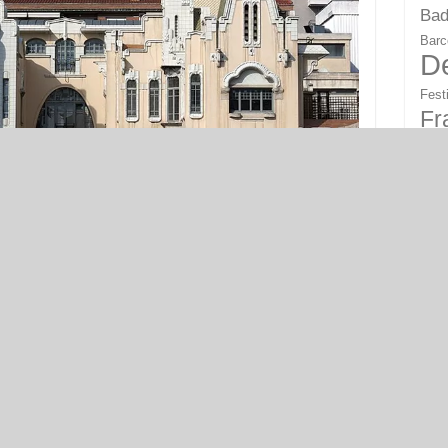
Bad
Barc
D
Fest
Fr
Ha
Kasti
Kroa
K
Lond
M
inera Teixidor in Girona © Enric, CC BY-SA 4.0
Mod
Ter entlang in Richtung Bescanó. Dort befindet sich das
Pari
uer
, das 1916 von Joan Roca i Pinet ganz im Zeichen
Sac
Anglès, der nächsten Station auf der Modernismus-Route
Schw
mgebauten Wohnhaus Casa Cendra, ein weiteres
.
Stut
Vale