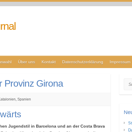
rnal
uswahl
Über uns
Kontakt
Datenschutzerklärung
Impressum
 Provinz Girona
Suc
atalonien
,
Spanien
nwärts
Neu
St
chen Jugendstil in Barcelona und an der Costa Brava
Da