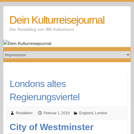
Skip
to
Dein Kulturreisejournal
content
Der Reiseblog von IBK Kulturtours
Londons altes
Regierungsviertel
Redaktion
Februar 1, 2018
England
,
London
City of Westminster