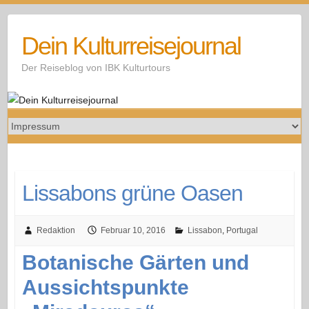
Skip
to
Dein Kulturreisejournal
content
Der Reiseblog von IBK Kulturtours
Lissabons grüne Oasen
Redaktion
Februar 10, 2016
Lissabon
,
Portugal
Botanische Gärten und
Aussichtspunkte