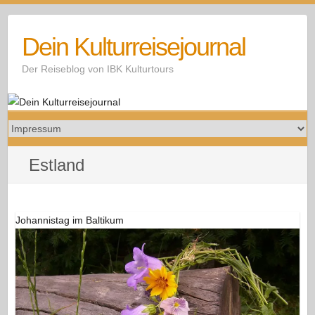
Skip
to
Dein Kulturreisejournal
content
Der Reiseblog von IBK Kulturtours
Estland
Johannistag im Baltikum