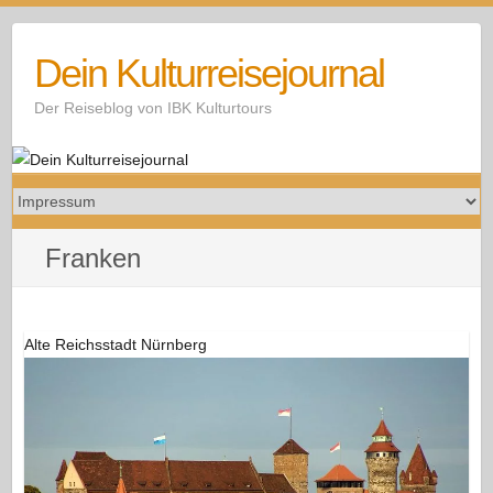
Skip
to
Dein Kulturreisejournal
content
Der Reiseblog von IBK Kulturtours
Franken
Alte Reichsstadt Nürnberg